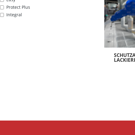
Schmierstoffe
Protect Plus
Silikonfrei
Integral
Späne
Stahlkugeln
Unterbodenschutz
Öl
SCHUTZ
LACKIER