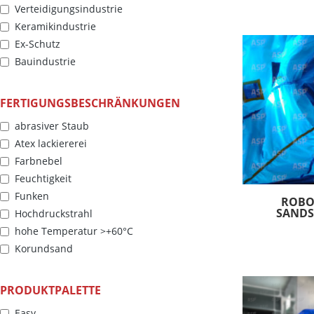
Verteidigungsindustrie
Keramikindustrie
Ex-Schutz
Bauindustrie
Hausausstattung
Schiffbau
FERTIGUNGSBESCHRÄNKUNGEN
Andere
abrasiver Staub
Atex lackiererei
Farbnebel
Feuchtigkeit
Funken
ROBO
SANDS
Hochdruckstrahl
hohe Temperatur >+60°C
Korundsand
Lack
niedrige Temperatur <+5°C
PRODUKTPALETTE
Sand
Easy