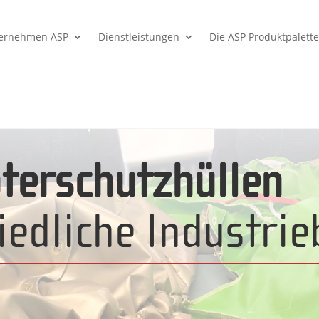
ernehmen ASP
Dienstleistungen
Die ASP Produktpalett
terschutzhüllen
iedliche Industrie